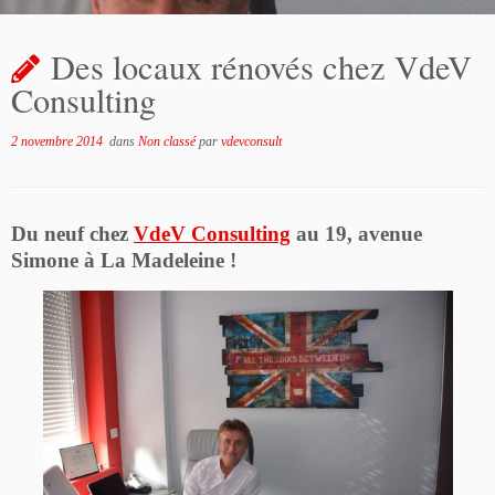
Des locaux rénovés chez VdeV
Consulting
2 novembre 2014
dans
Non classé
par
vdevconsult
Du neuf chez
VdeV Consulting
au 19, avenue
Simone à La Madeleine !