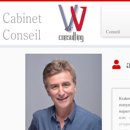
Conseil
Passer
au
contenu
Krak
поп
марке
или 
угодн