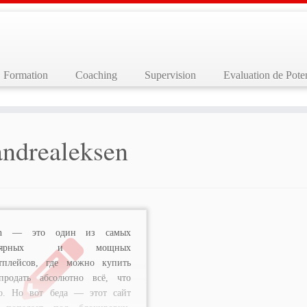
Formation
Coaching
Supervision
Evaluation de Poten
andrealeksen
en — это один из самых
улярных и мощных
тплейсов, где можно купить
продать абсолютно всё, что
о. Но вот беда — этот сайт