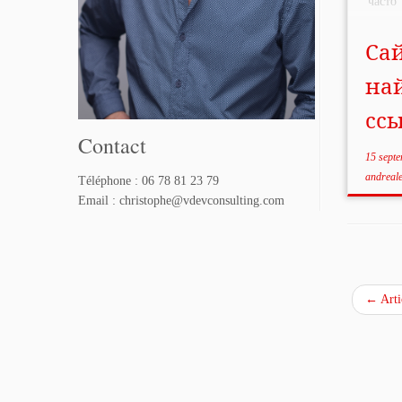
част
Поэт
нужны
Сай
хочеш
на
на ка
дальш
сс
Contact
15 sept
andreal
Téléphone : 06 78 81 23 79
Email : christophe@vdevconsulting.com
←
Arti