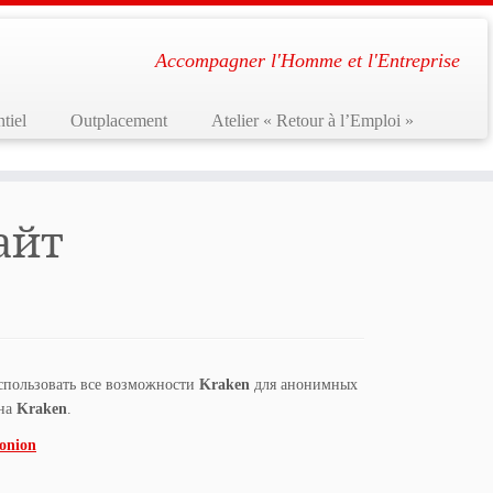
Accompagner l'Homme et l'Entreprise
tiel
Outplacement
Atelier « Retour à l’Emploi »
айт
спользовать все возможности
Kraken
для анонимных
 на
Kraken
.
onion