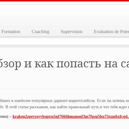
Formation
Coaching
Supervision
Evaluation de Poten
зор и как попасть на с
ейших и наиболее популярных даркнет-маркетплейсов. Если ты хочешь и
йт. В этой статье расскажем, как найти правильный путь и что тебя ждет
пна) –
kraken2zgevrayvbqptss5nf7666hmznonf3m7fpzg5bu75txmbxfcqd.