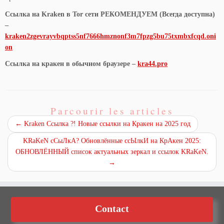
Ссылка на Kraken в Tor сети РЕКОМЕНДУЕМ (Всегда доступна)
–
kraken2zgevrayvbqptss5nf7666hmznonf3m7fpzg5bu75txmbxfcqd.oni
on
Ссылка на кракен в обычном браузере –
kra44.pro
Parcourir les articles
←
Kraken Ссылка ?! Новые ссылки на Кракен на 2025 год
KRaKeN сСыЛкА? Обновлённые ссЫлкИ на КрАкен 2025:
ОБНОВЛЁННЫЙ список актуальных зеркал и ссылок KRaKeN.
→
Contact