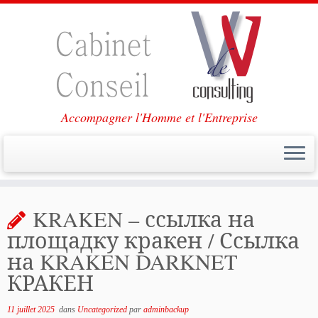
Accompagner l'Homme et l'Entreprise
Passer
au
KRAKEN – ссылка на
contenu
площадку кракен / Ссылка
на KRAKEN DARKNET
КРАКЕН
11 juillet 2025
dans
Uncategorized
par
adminbackup