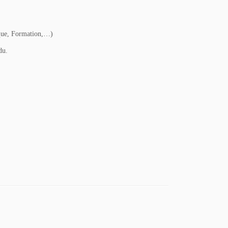
ique, Formation,…)
du.