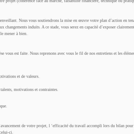
tre projet (cohérence face au marché, faisabilité financière, technique ou pratiqu
enveillant. Nous vous soutiendrons la mise en œuvre votre plan d’action en tenan
ux changements induits. A ce stade, vous serez en capacité d’exposer clairement 
 le mener à bien.
se vous est faite. Nous reprenons avec vous le fil de nos entretiens et les éléme
otivations et de valeurs.
talents, motivations et contraintes.
ique.
’avancement de votre projet, l ‘efficacité du travail accompli lors du bilan pour 
celui-ci.