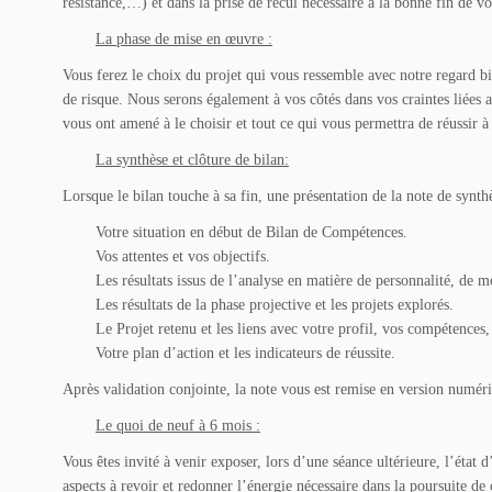
résistance,…) et dans la prise de recul nécessaire à la bonne fin de vo
La phase de mise en œuvre :
Vous ferez le choix du projet qui vous ressemble avec notre regard bi
de risque. Nous serons également à vos côtés dans vos craintes liées a
vous ont amené à le choisir et tout ce qui vous permettra de réussir à
La synthèse et clôture de bilan:
Lorsque le bilan touche à sa fin, une présentation de la note de synthè
Votre situation en début de Bilan de Compétences.
Vos attentes et vos objectifs.
Les résultats issus de l’analyse en matière de personnalité, de m
Les résultats de la phase projective et les projets explorés.
Le Projet retenu et les liens avec votre profil, vos compétences, 
Votre plan d’action et les indicateurs de réussite.
Après validation conjointe, la note vous est remise en version numér
Le quoi de neuf à 6 mois :
Vous êtes invité à venir exposer, lors d’une séance ultérieure, l’état d
aspects à revoir et redonner l’énergie nécessaire dans la poursuite de 